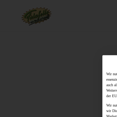
Wir nu
essenz
auch al
Weiter
der EU
Wir nu
wir Di
Market