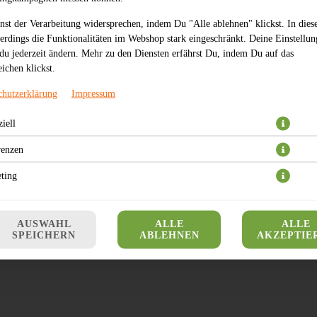
nst der Verarbeitung widersprechen, indem Du "Alle ablehnen" klickst. In dies
lerdings die Funktionalitäten im Webshop stark eingeschränkt. Deine Einstellu
du jederzeit ändern. Mehr zu den Diensten erfährst Du, indem Du auf das
ichen klickst.
chutzerklärung
Impressum
iell
 Falafel Kids Sandwich, Capri-Sonne, Pommes frites, Apfel und Kinder Surpri
renzen
6,49 € *
ting
* Die Preise können nach Auswahl des Stores variieren.
AUSWAHL
ALLE
ALLE
SPEICHERN
ABLEHNEN
AKZEPTIE