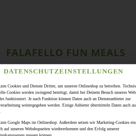
FALAFELLO FUN MEALS
DATENSCHUTZEINSTELLUNGEN
tzen Cookies und Dienste Dritter, um unseren Onlineshop zu betreiben. Techni
ielle Cookies werden zwingend benötigt, damit bei Deinem Besuch unseres Web
les funktioniert. Je nach Funktion können Daten auch an Diensteanbieter zur
verarbeitung weitergegeben werden. Einige Anbieter übermitteln Daten auch au
.
tzen Google Maps im Onlineshop. Außerdem setzen wir Marketing-Cookies ein
ch auf unseren Webshopseiten wiedererkennen und den Erfolg unserer
ingkampagnen messen können.