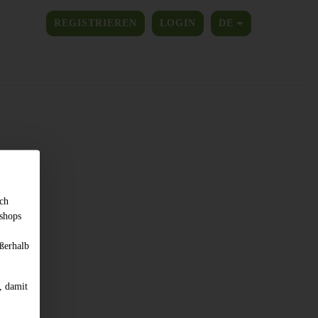
SPRACHE ÄNDER
REGISTRIEREN
LOGIN
DE
sch
shops
ßerhalb
, damit