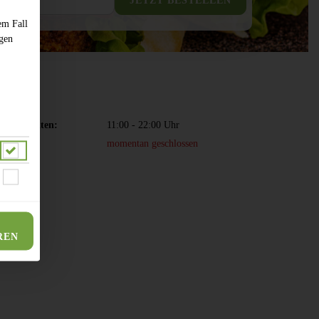
JETZT BESTELLEN
em Fall
ngen
fnungszeiten:
11:00 - 22:00 Uhr
momentan geschlossen
REN