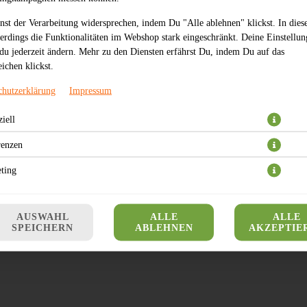
nst der Verarbeitung widersprechen, indem Du "Alle ablehnen" klickst. In dies
lerdings die Funktionalitäten im Webshop stark eingeschränkt. Deine Einstellu
du jederzeit ändern. Mehr zu den Diensten erfährst Du, indem Du auf das
ichen klickst.
chutzerklärung
Impressum
iell
Adresse:
Bernburger Str. 19
Öf
06108 Halle (Saale)
renzen
Hotline:
0179 2542550
ting
AUSWAHL
ALLE
ALLE
SPEICHERN
ABLEHNEN
AKZEPTIE