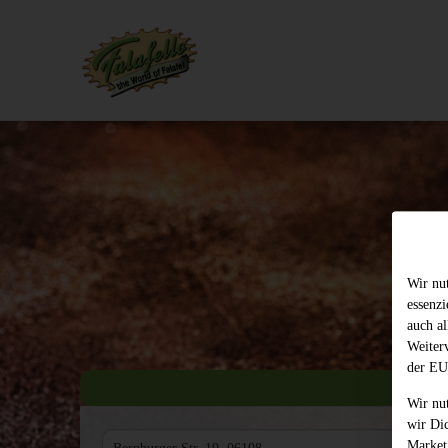
Wir nu
essenz
auch al
Weiter
der EU
Wir nu
wir Di
Market