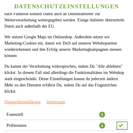
betreiben. Technisch essenzielle Cookies werden zwingend benötigt,
DATENSCHUTZEINSTELLUNGEN
SPRACHE ÄNDERN
damit bei Deinem Besuch unseres Webshops auch alles funktioniert. Je
DE
nach Funktion können Daten auch an Diensteanbieter zur
Weiterverarbeitung weitergegeben werden. Einige Anbieter übermitteln
Daten auch außerhalb der EU.
Wir nutzen Google Maps im Onlineshop. Außerdem setzen wir
Marketing-Cookies ein, damit wir Dich auf unseren Webshopseiten
wiedererkennen und den Erfolg unserer Marketingkampagnen messen
können.
FALAFEL (1X STÜCK)
Du kannst der Verarbeitung widersprechen, indem Du "Alle ablehnen"
klickst. In diesem Fall sind allerdings die Funktionalitäten im Webshop
stark eingeschränkt. Deine Einstellungen kannst du jederzeit ändern.
Mehr zu den Diensten erfährst Du, indem Du auf das Fragezeichen
klickst.
Datenschutzerklärung
Impressum
Essenziell
Präferenzen