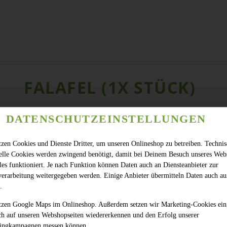
FALAFEL (1X STÜCK)
DATENSCHUTZEINSTELLUNGEN
tzen Cookies und Dienste Dritter, um unseren Onlineshop zu betreiben. Techni
ielle Cookies werden zwingend benötigt, damit bei Deinem Besuch unseres Web
les funktioniert. Je nach Funktion können Daten auch an Diensteanbieter zur
verarbeitung weitergegeben werden. Einige Anbieter übermitteln Daten auch au
.
tzen Google Maps im Onlineshop. Außerdem setzen wir Marketing-Cookies ein
ch auf unseren Webshopseiten wiedererkennen und den Erfolg unserer
ingkampagnen messen können.