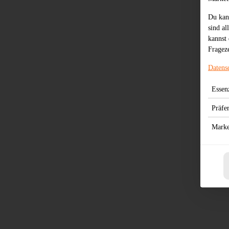
Du kan
sind al
kannst 
Frageze
Datens
Essenz
Präfe
Marke