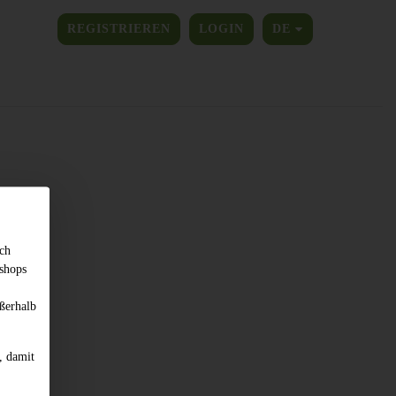
SPRACHE ÄNDER
REGISTRIEREN
LOGIN
DE
sch
shops
ßerhalb
, damit