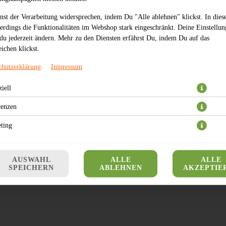
nst der Verarbeitung widersprechen, indem Du "Alle ablehnen" klickst. In dies
lerdings die Funktionalitäten im Webshop stark eingeschränkt. Deine Einstellu
du jederzeit ändern. Mehr zu den Diensten erfährst Du, indem Du auf das
0,99 € *
ichen klickst.
chutzerklärung
Impressum
* Die Preise können nach Auswahl des Stores variieren.
iell
renzen
ting
AUSWAHL
ALLE
ALLE
SPEICHERN
ABLEHNEN
AKZEPTIE