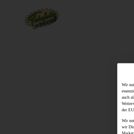
Wir nu
essenz
auch al
Weiter
der EU
Wir nu
wir Di
Market