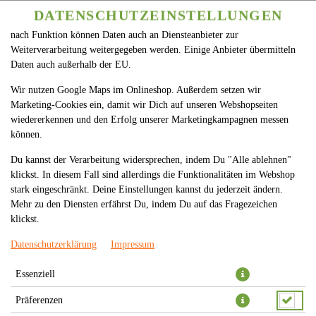
betreiben. Technisch essenzielle Cookies werden zwingend benötigt,
DATENSCHUTZEINSTELLUNGEN
SPRACHE ÄNDERN
DE
damit bei Deinem Besuch unseres Webshops auch alles funktioniert. Je
nach Funktion können Daten auch an Diensteanbieter zur
Weiterverarbeitung weitergegeben werden. Einige Anbieter übermitteln
Daten auch außerhalb der EU.
Wir nutzen Google Maps im Onlineshop. Außerdem setzen wir
Marketing-Cookies ein, damit wir Dich auf unseren Webshopseiten
wiedererkennen und den Erfolg unserer Marketingkampagnen messen
können.
GARTEN-LIMONADE ZITRONE
Du kannst der Verarbeitung widersprechen, indem Du "Alle ablehnen"
0,5L
klickst. In diesem Fall sind allerdings die Funktionalitäten im Webshop
stark eingeschränkt. Deine Einstellungen kannst du jederzeit ändern.
Mehr zu den Diensten erfährst Du, indem Du auf das Fragezeichen
klickst.
Datenschutzerklärung
Impressum
Essenziell
Präferenzen