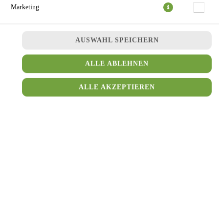
Marketing
AUSWAHL SPEICHERN
ALLE ABLEHNEN
ALLE AKZEPTIEREN
2,14 € *
* Die Preise können nach Auswahl des Stores variieren.
© 2026
Falafello the World of Falafel
Impressum
Datenschutz
Datenschutzeinstellungen
Barrierefreiheit
AGB
Lieferdienstsoftware und Webshop von
SIDES