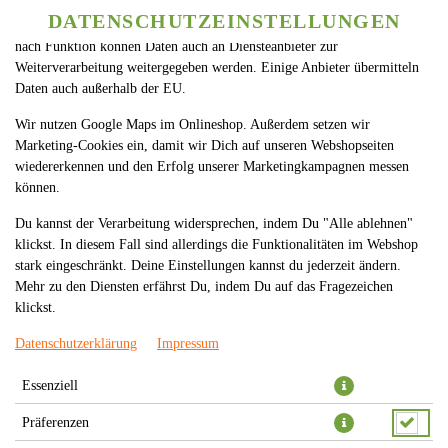
betreiben. Technisch essenzielle Cookies werden zwingend benötigt,
DATENSCHUTZEINSTELLUNGEN
SPRACHE ÄNDERN
damit bei Deinem Besuch unseres Webshops auch alles funktioniert. Je
DE
nach Funktion können Daten auch an Diensteanbieter zur
Weiterverarbeitung weitergegeben werden. Einige Anbieter übermitteln
Daten auch außerhalb der EU.
Wir nutzen Google Maps im Onlineshop. Außerdem setzen wir
Marketing-Cookies ein, damit wir Dich auf unseren Webshopseiten
wiedererkennen und den Erfolg unserer Marketingkampagnen messen
können.
ENERGY 330ML
Du kannst der Verarbeitung widersprechen, indem Du "Alle ablehnen"
klickst. In diesem Fall sind allerdings die Funktionalitäten im Webshop
stark eingeschränkt. Deine Einstellungen kannst du jederzeit ändern.
Mehr zu den Diensten erfährst Du, indem Du auf das Fragezeichen
klickst.
Datenschutzerklärung
Impressum
Essenziell
Präferenzen