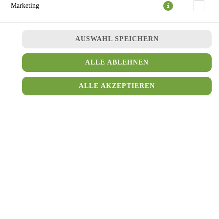
Marketing
AUSWAHL SPEICHERN
ALLE ABLEHNEN
ALLE AKZEPTIEREN
2,50 € *
* Die Preise können nach Auswahl des Stores variieren.
© 2026
Falafello the World of Falafel
Impressum
Datenschutz
Datenschutzeinstellungen
Barrierefreiheit
AGB
Lieferdienstsoftware und Webshop von
SIDES