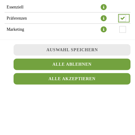
Essenziell
DESSERTS
Präferenzen
Marketing
AUSWAHL SPEICHERN
ALLE ABLEHNEN
ALLE AKZEPTIEREN
BAKLAVA (1 STÜCK)
Blätterteigpastete gefühlt mit Pistazie
0,99 € *